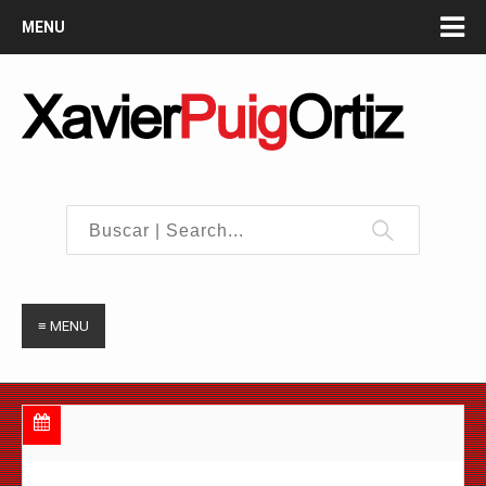
MENU
≡ MENU