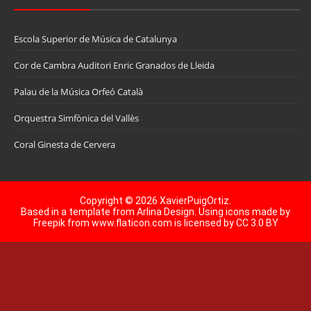
Escola Superior de Música de Catalunya
Cor de Cambra Auditori Enric Granados de Lleida
Palau de la Música Orfeó Català
Orquestra Simfònica del Vallès
Coral Ginesta de Cervera
Copyright ©
2026
XavierPuigOrtiz
.
Based in a template from
Arlina Design
. Using icons made by
Freepik
from
www.flaticon.com
is licensed by
CC 3.0 BY