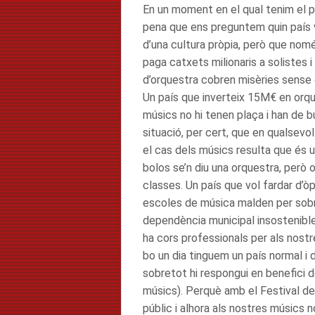
En un moment en el qual tenim el pa
pena que ens preguntem quin país v
d’una cultura pròpia, però que nom
paga catxets milionaris a solistes 
d’orquestra cobren misèries sense 
Un país que inverteix 15M€ en orqu
músics no hi tenen plaça i han de b
situació, per cert, que en qualsevo
el cas dels músics resulta que és u
bolos se’n diu una orquestra, però 
classes. Un país que vol fardar d’ò
escoles de música malden per sobre
dependència municipal insostenible
ha cors professionals per als nost
bo un dia tinguem un país normal i
sobretot hi respongui en benefici d
músics). Perquè amb el Festival de
públic i alhora als nostres músics 