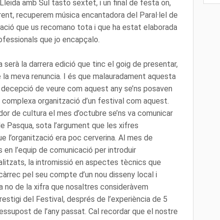
Lleida amb Sul tasto sextet, i un final de festa on,
erent, recuperem música encantadora del Paral·lel de
mació que us recomano tota i que ha estat elaborada
rofessionals que jo encapçalo.
erà la darrera edició que tinc el goig de presentar,
 de la meva renuncia. I és que malauradament aquesta
 la decepció de veure com aquest any se’ns posaven
 si complexa organització d’un festival com aquest.
idor de cultura el mes d’octubre se’ns va comunicar
 de Pasqua, sota l’argument que les xifres
ue l’organització era poc cerverina. Al mes de
en l’equip de comunicació per introduir
litzats, la intromissió en aspectes tècnics que
càrrec pel seu compte d’un nou disseny local i
ja no de la xifra que nosaltres consideràvem
prestigi del Festival, després de l’experiència de 5
 pressupost de l’any passat. Cal recordar que el nostre