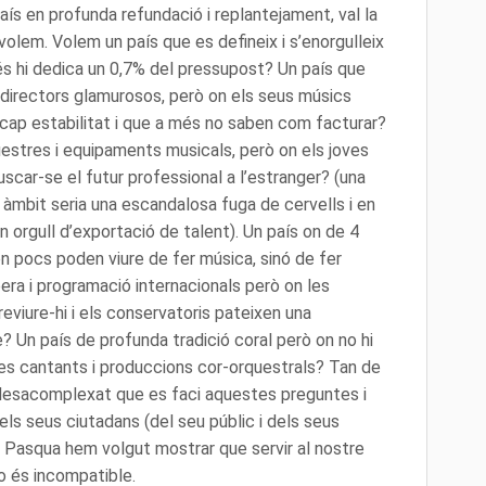
ís en profunda refundació i replantejament, val la
olem. Volem un país que es defineix i s’enorgulleix
és hi dedica un 0,7% del pressupost? Un país que
i directors glamurosos, però on els seus músics
cap estabilitat i que a més no saben com facturar?
estres i equipaments musicals, però on els joves
uscar-se el futur professional a l’estranger? (una
l àmbit seria una escandalosa fuga de cervells i en
n orgull d’exportació de talent). Un país on de 4
on pocs poden viure de fer música, sinó de fer
pera i programació internacionals però on les
viure-hi i els conservatoris pateixen una
? Un país de profunda tradició coral però on no hi
res cantants i produccions cor-orquestrals? Tan de
 desacomplexat que es faci aquestes preguntes i
els seus ciutadans (del seu públic i dels seus
 Pasqua hem volgut mostrar que servir al nostre
no és incompatible.