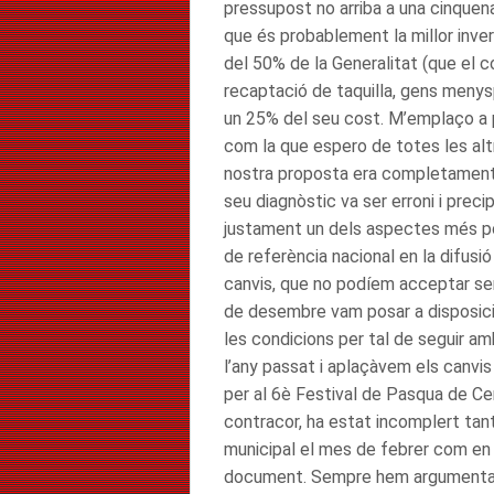
pressupost no arriba a una cinquena
que és probablement la millor inver
del 50% de la Generalitat (que el co
recaptació de taquilla, gens menys
un 25% del seu cost. M’emplaço a p
com la que espero de totes les altr
nostra proposta era completament 
seu diagnòstic va ser erroni i prec
justament un dels aspectes més pos
de referència nacional en la difusi
canvis, que no podíem acceptar se
de desembre vam posar a disposici
les condicions per tal de seguir am
l’any passat i aplaçàvem els canvis 
per al 6è Festival de Pasqua de Ce
contracor, ha estat incomplert tant
municipal el mes de febrer com en 
document. Sempre hem argumentat 