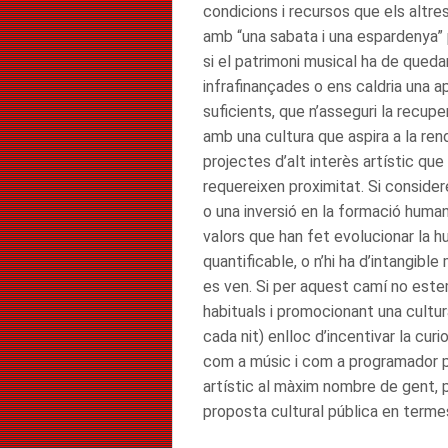
condicions i recursos que els altre
amb “una sabata i una espardenya” 
si el patrimoni musical ha de quedar 
infrafinançades o ens caldria una ap
suficients, que n’asseguri la recupe
amb una cultura que aspira a la rend
projectes d’alt interès artístic que
requereixen proximitat. Si consider
o una inversió en la formació humana, 
valors que han fet evolucionar la h
quantificable, o n’hi ha d’intangib
es ven. Si per aquest camí no est
habituals i promocionant una cultur
cada nit) enlloc d’incentivar la curi
com a músic i com a programador púb
artístic al màxim nombre de gent, p
proposta cultural pública en terme