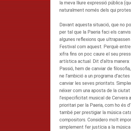
la meva lliure expressió pública (qu
naturalment només dels qui prote
Davant aquesta situació, que no pod
per tal que la Paeria faci els canvi
algunes reflexions que ultrapassen l
Festival com aquest. Perquè entre l
xifra fins on poc caure el seu pres
artística actual. Dit d’altra manera:
Passió, hem de canviar de filosofia
ne l’ambició a un programa d’actes 
canviar les seves prioritats. Simpl
néixer com una aposta de la ciutat (
l’especificitat musical de Cervera a
prioritari per la Paeria, com ho és d
també per prestigiar la música catal
compositors. Considero molt importa
simplement fer justícia a la músic