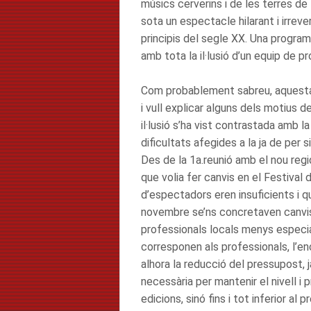
músics cerverins i de les terres de 
sota un espectacle hilarant i irrev
principis del segle XX. Una progra
amb tota la il·lusió d’un equip de p
Com probablement sabreu, aquesta s
i vull explicar alguns dels motius
il·lusió s’ha vist contrastada amb
dificultats afegides a la ja de per
Des de la 1a.reunió amb el nou reg
que volia fer canvis en el Festival
d’espectadors eren insuficients i q
novembre se’ns concretaven canvis 
professionals locals menys especia
corresponen als professionals, l’en
alhora la reducció del pressupost, 
necessària per mantenir el nivell i 
edicions, sinó fins i tot inferior al