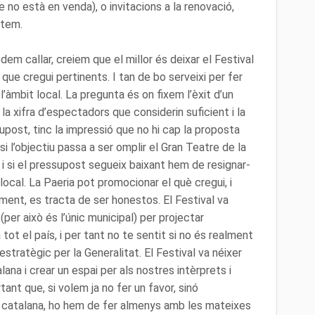
e no està en venda), o invitacions a la renovació,
stem.
em callar, creiem que el millor és deixar el Festival
s que cregui pertinents. I tan de bo serveixi per fer
’àmbit local. La pregunta és on fixem l’èxit d’un
a xifra d’espectadors que considerin suficient i la
supost, tinc la impressió que no hi cap la proposta
 si l’objectiu passa a ser omplir el Gran Teatre de la
, i si el pressupost segueix baixant hem de resignar-
local. La Paeria pot promocionar el què cregui, i
ement, es tracta de ser honestos. El Festival va
per això és l’únic municipal) per projectar
 tot el país, i per tant no te sentit si no és realment
’estratègic per la Generalitat. El Festival va néixer
ana i crear un espai per als nostres intèrprets i
nt que, si volem ja no fer un favor, sinó
a catalana, ho hem de fer almenys amb les mateixes