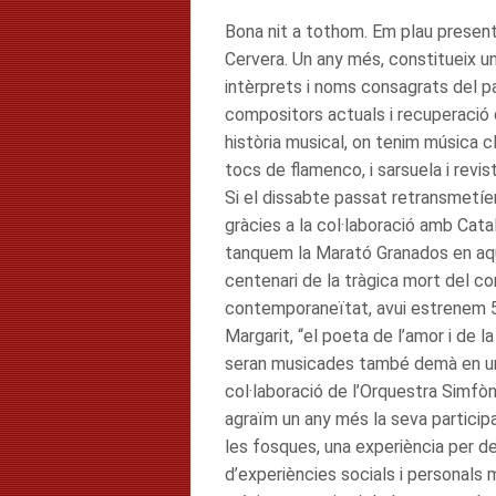
Bona nit a tothom. Em plau present
Cervera. Un any més, constitueix un
intèrprets i noms consagrats del p
compositors actuals i recuperació 
història musical, on tenim música c
tocs de flamenco, i sarsuela i revi
Si el dissabte passat retransmetíe
gràcies a la col·laboració amb Cata
tanquem la Marató Granados en aqu
centenari de la tràgica mort del com
contemporaneïtat, avui estrenem 
Margarit, “el poeta de l’amor i de l
seran musicades també demà en un 
col·laboració de l’Orquestra Simfòn
agraïm un any més la seva participa
les fosques, una experiència per des
d’experiències socials i personals