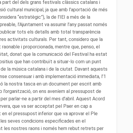
 part del dels grans festivals clàssics catalans i
sió cultural municipal, ja que amb l’aportació de més
nsidera “estratègic”), la de l’IEI a més de la
preable, l’Ajuntament va assumir l’any passat només
ublicar tots els detalls amb total transparència
es activitats culturals. Per tant, considero que la
raonable i proporcionada, mentre que, penso, el
ipitat, donat que la comunicació del Festival ha estat
itius que han contribuït a situar-lo com un punt
ó de la música catalana i de la ciutat. Davant aquests
nse consensuar i amb implementació immediata, l’1
ó la nostra tasca en un document per escrit amb
b l’organització, on ens aveníem al pressupost de
per parlar-ne a partir del mes d’abril. Aquest Acord
rvera, que va ser acceptat pel Paer en cap a
 en el pressupost inferior que va aprovar el Ple
les seves condicions especificades en el
les nostres raons i només hem rebut retrets per