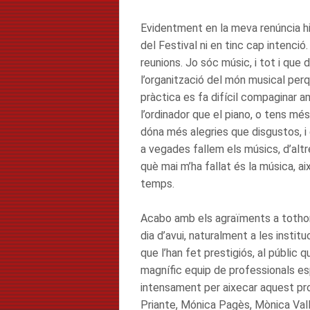
Evidentment en la meva renúncia hi
del Festival ni en tinc cap intenció
reunions. Jo sóc músic, i tot i que
l’organització del món musical perq
pràctica es fa difícil compaginar 
l’ordinador que el piano, o tens mé
dóna més alegries que disgustos, i e
a vegades fallem els músics, d’altres
què mai m’ha fallat és la música, aix
temps.
Acabo amb els agraïments a tothom
dia d’avui, naturalment a les instit
que l’han fet prestigiós, al públic
magnífic equip de professionals esp
intensament per aixecar aquest proj
Priante, Mónica Pagès, Mònica Valls