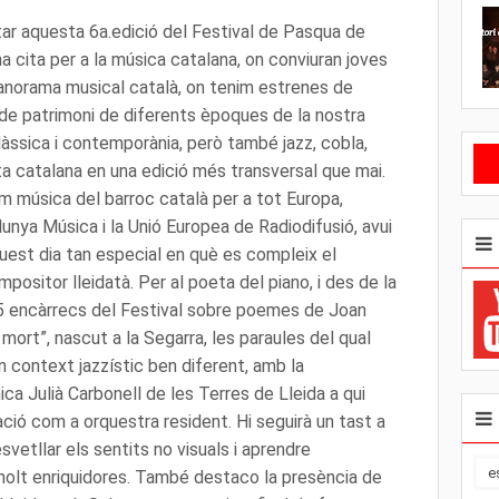
ar aquesta 6a.edició del Festival de Pasqua de
a cita per a la música catalana, on conviuran joves
anorama musical català, on tenim estrenes de
de patrimoni de diferents èpoques de la nostra
làssica i contemporània, però també jazz, cobla,
sta catalana en una edició més transversal que mai.
m música del barroc català per a tot Europa,
lunya Música i la Unió Europea de Radiodifusió, avui
est dia tan especial en què es compleix el
positor lleidatà. Per al poeta del piano, i des de la
5 encàrrecs del Festival sobre poemes de Joan
a mort”, nascut a la Segarra, les paraules del qual
context jazzístic ben diferent, amb la
ica Julià Carbonell de les Terres de Lleida a qui
ció com a orquestra resident. Hi seguirà un tast a
vetllar els sentits no visuals i aprendre
e
 molt enriquidores. També destaco la presència de