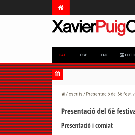
CAT
ESP
ENG
FOTO
/
escrits
/
Presentació del 6è festi
Presentació del 6è festiv
Presentació i comiat