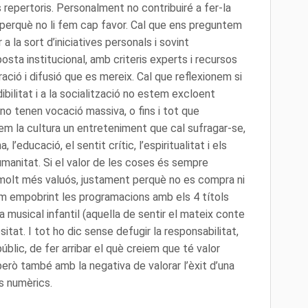
s repertoris. Personalment no contribuiré a fer-la
perquè no li fem cap favor. Cal que ens preguntem
a la sort d’iniciatives personals i sovint
osta institucional, amb criteris experts i recursos
ració i difusió que es mereix. Cal que reflexionem si
ibilitat i a la socialització no estem excloent
 no tenen vocació massiva, o fins i tot que
em la cultura un entreteniment que cal sufragar-se,
l’educació, el sentit crític, l’espiritualitat i els
umanitat. Si el valor de les coses és sempre
le molt més valuós, justament perquè no es compra ni
em empobrint les programacions amb els 4 títols
a musical infantil (aquella de sentir el mateix conte
ositat. I tot ho dic sense defugir la responsabilitat,
lic, de fer arribar el què creiem que té valor
erò també amb la negativa de valorar l’èxit d’una
s numèrics.