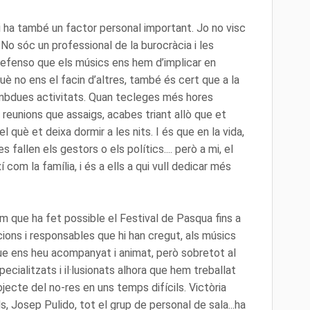
 ha també un factor personal important. Jo no visc
. No sóc un professional de la burocràcia i les
 defenso que els músics ens hem d’implicar en
uè no ens el facin d’altres, també és cert que a la
ambdues activitats. Quan tecleges més hores
s reunions que assaigs, acabes triant allò que et
l què et deixa dormir a les nits. I és que en la vida,
 fallen els gestors o els polítics.... però a mi, el
í com la família, i és a ells a qui vull dedicar més
 que ha fet possible el Festival de Pasqua fins a
ucions i responsables que hi han cregut, als músics
 que ens heu acompanyat i animat, però sobretot al
ecialitzats i il·lusionats alhora que hem treballat
ecte del no-res en uns temps difícils. Victòria
, Josep Pulido, tot el grup de personal de sala...ha