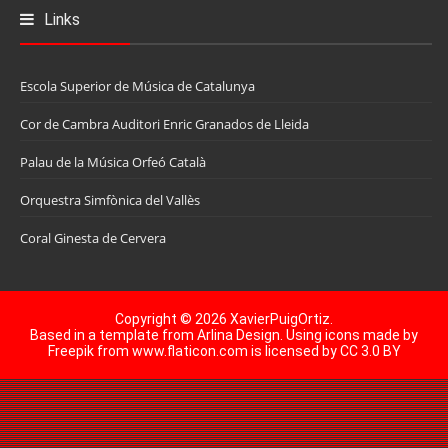
Links
Escola Superior de Música de Catalunya
Cor de Cambra Auditori Enric Granados de Lleida
Palau de la Música Orfeó Català
Orquestra Simfònica del Vallès
Coral Ginesta de Cervera
Copyright ©
2026
XavierPuigOrtiz
.
Based in a template from
Arlina Design
. Using icons made by
Freepik
from
www.flaticon.com
is licensed by
CC 3.0 BY